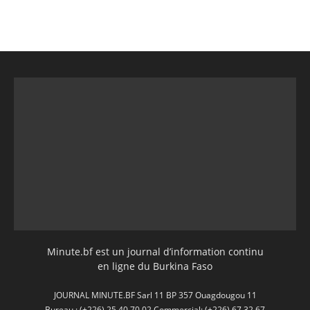
Minute.bf est un journal d’information continu
en ligne du Burkina Faso
JOURNAL MINUTE.BF Sarl 11 BP 357 Ouagdougou 11
Bureau : (+226) 25 40 70 02 Commercial: (+226) 67 32 67