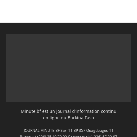
Minute.bf est un journal d’information continu
en ligne du Burkina Faso
JOURNAL MINUTE.BF Sarl 11 BP 357 Ouagdougou 11
Bureau : (+226) 25 40 70 02 Commercial: (+226) 67 32 67