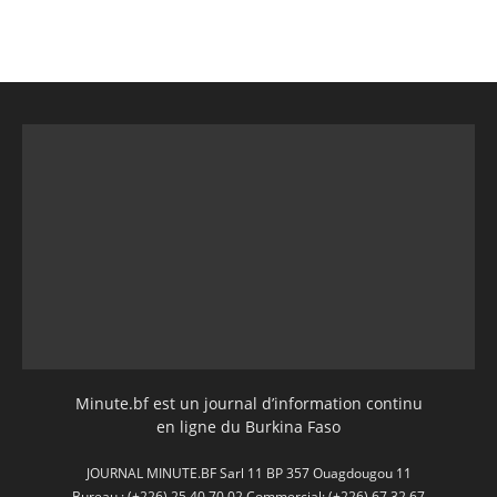
Minute.bf est un journal d’information continu
en ligne du Burkina Faso
JOURNAL MINUTE.BF Sarl 11 BP 357 Ouagdougou 11
Bureau : (+226) 25 40 70 02 Commercial: (+226) 67 32 67