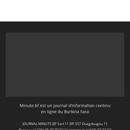
Minute.bf est un journal d’information continu
en ligne du Burkina Faso
JOURNAL MINUTE.BF Sarl 11 BP 357 Ouagdougou 11
Bureau : (+226) 25 40 70 02 Commercial: (+226) 67 32 67