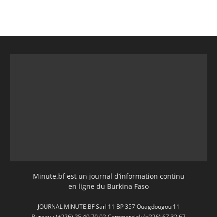
Minute.bf est un journal d’information continu
en ligne du Burkina Faso
JOURNAL MINUTE.BF Sarl 11 BP 357 Ouagdougou 11
Bureau : (+226) 25 40 70 02 Commercial: (+226) 67 32 67