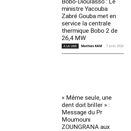
Bobo-Dioulasso : Le
ministre Yacouba
Zabré Gouba met en
service la centrale
thermique Bobo 2 de
26,4 MW
Mathias KAM
-
7 août 2026
A LA UNE
« Même seule, une
dent doit briller » :
Message du Pr
Moumouni
ZOUNGRANA aux