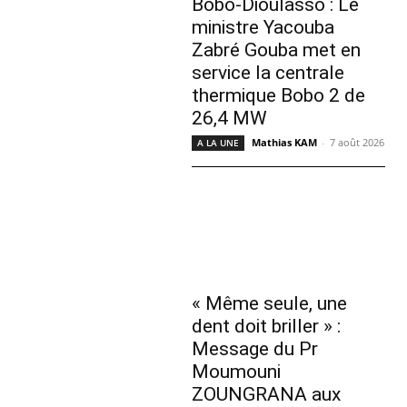
Bobo-Dioulasso : Le
ministre Yacouba
Zabré Gouba met en
service la centrale
thermique Bobo 2 de
26,4 MW
Mathias KAM
-
7 août 2026
A LA UNE
« Même seule, une
dent doit briller » :
Message du Pr
Moumouni
ZOUNGRANA aux