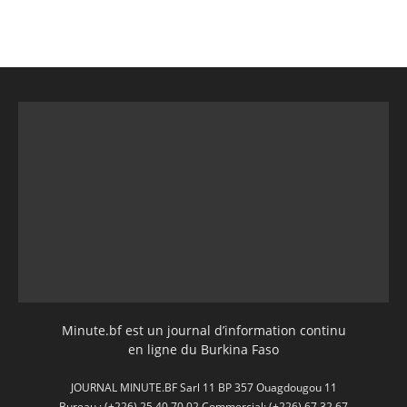
Minute.bf est un journal d’information continu
en ligne du Burkina Faso
JOURNAL MINUTE.BF Sarl 11 BP 357 Ouagdougou 11
Bureau : (+226) 25 40 70 02 Commercial: (+226) 67 32 67