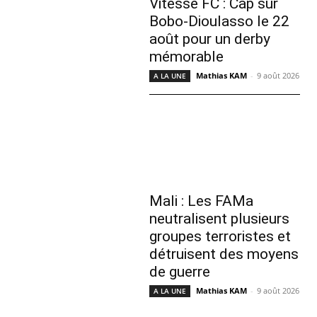
Vitesse FC : Cap sur
Bobo-Dioulasso le 22
août pour un derby
mémorable
Mathias KAM
-
9 août 2026
A LA UNE
Mali : Les FAMa
neutralisent plusieurs
groupes terroristes et
détruisent des moyens
de guerre
Mathias KAM
-
9 août 2026
A LA UNE