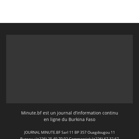
Minute.bf est un journal d’information continu
en ligne du Burkina Faso
JOURNAL MINUTE.BF Sarl 11 BP 357 Ouagdougou 11
Bureau : (+226) 25 40 70 02 Commercial: (+226) 67 32 67