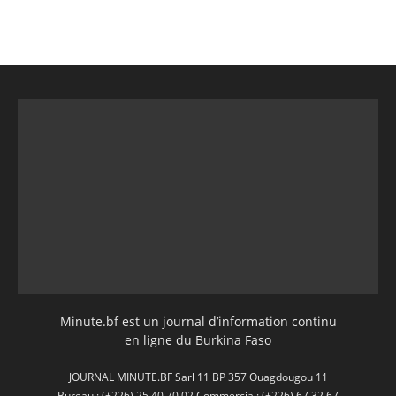
Minute.bf est un journal d’information continu
en ligne du Burkina Faso
JOURNAL MINUTE.BF Sarl 11 BP 357 Ouagdougou 11
Bureau : (+226) 25 40 70 02 Commercial: (+226) 67 32 67