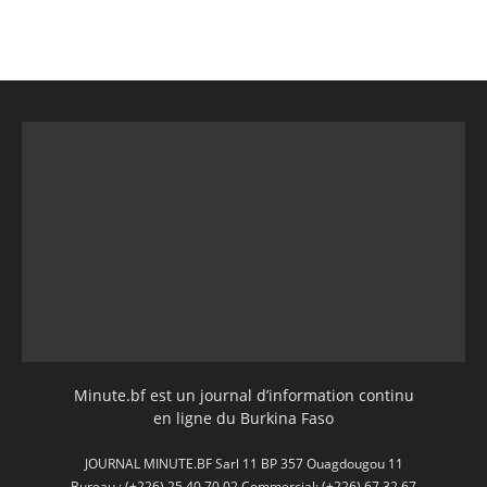
Minute.bf est un journal d’information continu
en ligne du Burkina Faso
JOURNAL MINUTE.BF Sarl 11 BP 357 Ouagdougou 11
Bureau : (+226) 25 40 70 02 Commercial: (+226) 67 32 67