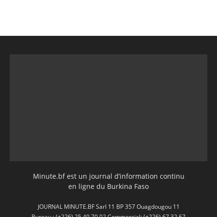
Minute.bf est un journal d’information continu
en ligne du Burkina Faso
JOURNAL MINUTE.BF Sarl 11 BP 357 Ouagdougou 11
Bureau : (+226) 25 40 70 02 Commercial: (+226) 67 32 67