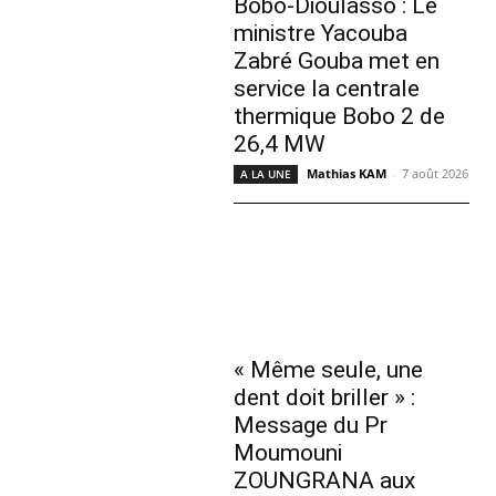
Bobo-Dioulasso : Le
ministre Yacouba
Zabré Gouba met en
service la centrale
thermique Bobo 2 de
26,4 MW
Mathias KAM
-
7 août 2026
A LA UNE
« Même seule, une
dent doit briller » :
Message du Pr
Moumouni
ZOUNGRANA aux