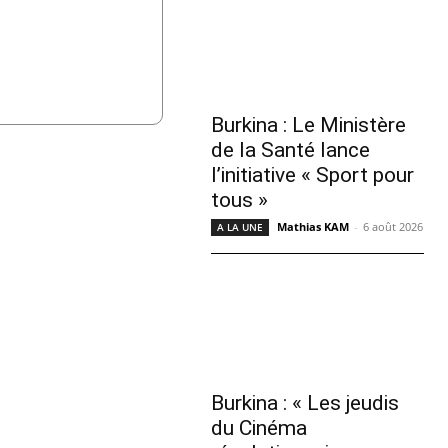
Burkina : Le Ministère
de la Santé lance
l’initiative « Sport pour
tous »
Mathias KAM
-
6 août 2026
A LA UNE
Burkina : « Les jeudis
du Cinéma