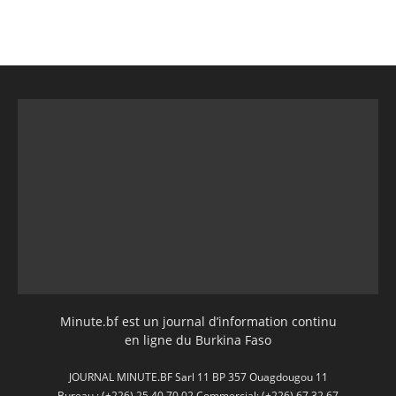
Minute.bf est un journal d’information continu
en ligne du Burkina Faso
JOURNAL MINUTE.BF Sarl 11 BP 357 Ouagdougou 11
Bureau : (+226) 25 40 70 02 Commercial: (+226) 67 32 67