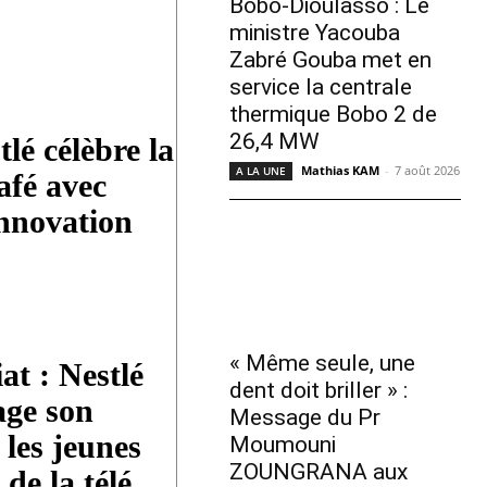
Bobo-Dioulasso : Le
ministre Yacouba
Zabré Gouba met en
service la centrale
thermique Bobo 2 de
26,4 MW
lé célèbre la
Mathias KAM
-
7 août 2026
A LA UNE
afé avec
nnovation
« Même seule, une
at : Nestlé
dent doit briller » :
age son
Message du Pr
 les jeunes
Moumouni
ZOUNGRANA aux
de la télé