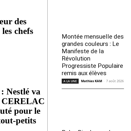
ur des
les chefs
Montée mensuelle des
grandes couleurs : Le
Manifeste de la
Révolution
Progressiste Populaire
remis aux élèves
Mathias KAM
-
7 août 2026
A LA UNE
: Nestlé va
cer CERELAC
uté pour le
tout-petits