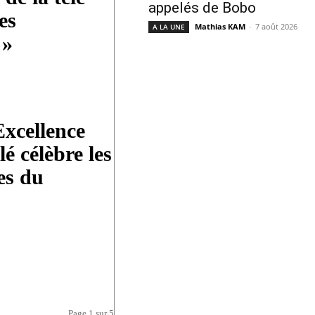
appelés de Bobo
es
Mathias KAM
-
7 août 2026
A LA UNE
 »
Excellence
lé célèbre les
es du
Page 1 sur 5