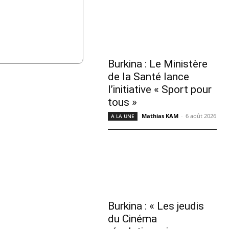
Burkina : Le Ministère
de la Santé lance
l’initiative « Sport pour
tous »
Mathias KAM
-
6 août 2026
A LA UNE
Burkina : « Les jeudis
du Cinéma