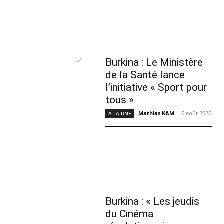
Burkina : Le Ministère
de la Santé lance
l’initiative « Sport pour
tous »
Mathias KAM
-
6 août 2026
A LA UNE
Burkina : « Les jeudis
du Cinéma