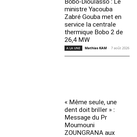
Bobo-Dioulasso : Le
ministre Yacouba
Zabré Gouba met en
service la centrale
thermique Bobo 2 de
26,4 MW
Mathias KAM
-
7 août 2026
A LA UNE
« Même seule, une
dent doit briller » :
Message du Pr
Moumouni
ZOUNGRANA aux