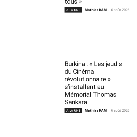
tous »
Mathias KAM
-
6 août 2026
A LA UNE
Burkina : « Les jeudis
du Cinéma
révolutionnaire »
s’installent au
Mémorial Thomas
Sankara
Mathias KAM
-
6 août 2026
A LA UNE