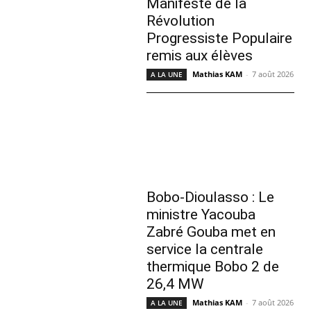
Manifeste de la
Révolution
Progressiste Populaire
remis aux élèves
Mathias KAM
-
7 août 2026
A LA UNE
Bobo-Dioulasso : Le
ministre Yacouba
Zabré Gouba met en
service la centrale
thermique Bobo 2 de
26,4 MW
Mathias KAM
-
7 août 2026
A LA UNE