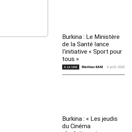
Burkina : Le Ministère
de la Santé lance
l’initiative « Sport pour
tous »
Mathias KAM
-
6 août 2026
A LA UNE
Burkina : « Les jeudis
du Cinéma