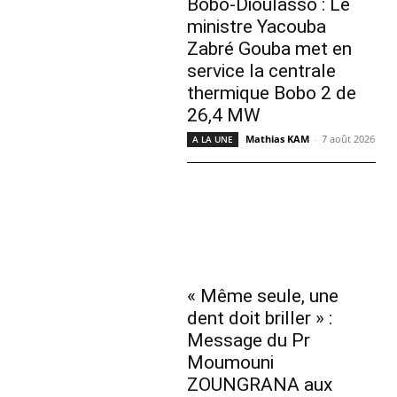
Bobo-Dioulasso : Le
ministre Yacouba
Zabré Gouba met en
service la centrale
thermique Bobo 2 de
26,4 MW
Mathias KAM
-
7 août 2026
A LA UNE
« Même seule, une
dent doit briller » :
Message du Pr
Moumouni
ZOUNGRANA aux