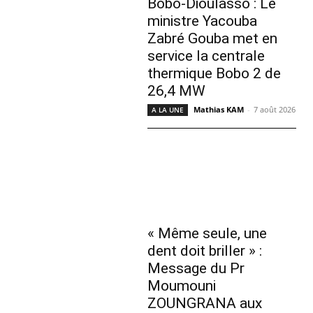
Bobo-Dioulasso : Le
ministre Yacouba
Zabré Gouba met en
service la centrale
thermique Bobo 2 de
26,4 MW
Mathias KAM
-
7 août 2026
A LA UNE
« Même seule, une
dent doit briller » :
Message du Pr
Moumouni
ZOUNGRANA aux