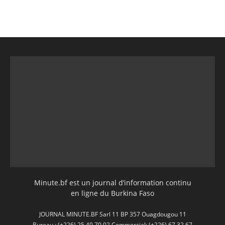
Minute.bf est un journal d’information continu
en ligne du Burkina Faso
JOURNAL MINUTE.BF Sarl 11 BP 357 Ouagdougou 11
Bureau : (+226) 25 40 70 02 Commercial: (+226) 67 32 67