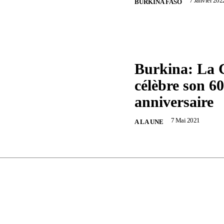
7 Janvier 202
BURKINA FASO
Burkina: La 
célèbre son 60
anniversaire
7 Mai 2021
A LA UNE