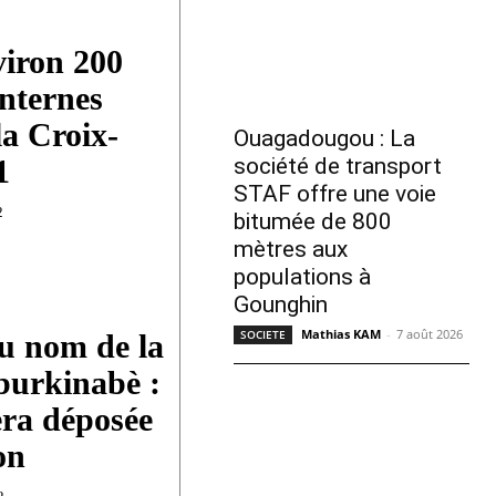
viron 200
internes
la Croix-
Ouagadougou : La
société de transport
1
STAF offre une voie
2
bitumée de 800
mètres aux
populations à
Gounghin
Mathias KAM
-
7 août 2026
SOCIETE
u nom de la
burkinabè :
era déposée
on