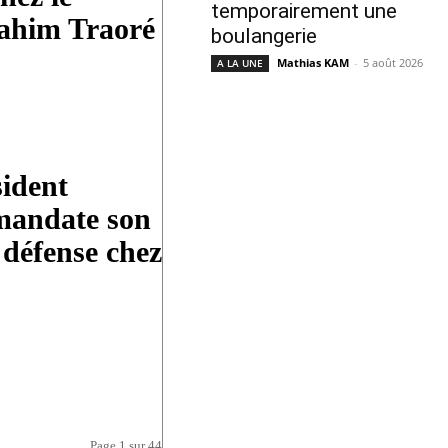
temporairement une
rahim Traoré
boulangerie
Mathias KAM
-
5 août 2026
A LA UNE
sident
mandate son
 défense chez
Page 1 sur 44