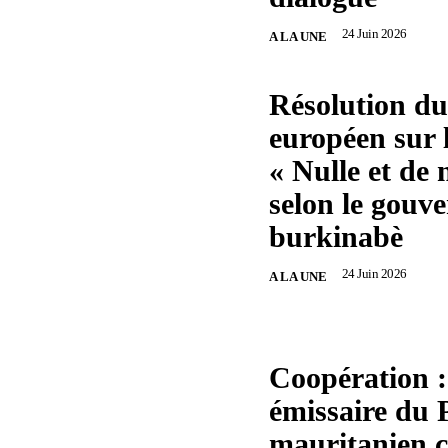
24 Juin 2026
A LA UNE
Résolution d
européen sur 
« Nulle et de n
selon le gouv
burkinabè
24 Juin 2026
A LA UNE
Coopération 
émissaire du 
mauritanien c