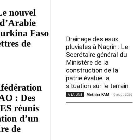
Le nouvel
d’Arabie
Burkina Faso
Drainage des eaux
ettres de
pluviales à Nagrin : Le
Secrétaire général du
Ministère de la
construction de la
patrie évalue la
fédération
situation sur le terrain
Mathias KAM
-
6 août 2026
A LA UNE
O : Des
AES réunis
ation d’un
re de