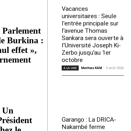
Vacances
universitaires : Seule
l’entrée principale sur
u Parlement
l’avenue Thomas
Sankara sera ouverte à
le Burkina :
l’Université Joseph Ki-
ul effet »,
Zerbo jusqu’au 1er
ernement
octobre
Mathias KAM
-
5 août 2026
A LA UNE
: Un
Président
Garango : La DRICA-
Nakambé ferme
hez le