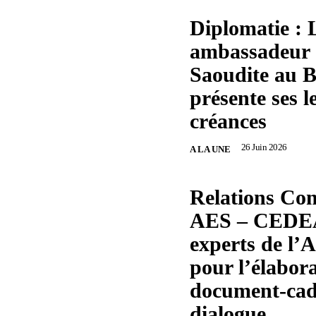
Diplomatie : 
ambassadeur 
Saoudite au 
présente ses l
créances
26 Juin 2026
A LA UNE
Relations Con
AES – CEDEA
experts de l’
pour l’élabor
document-cad
dialogue