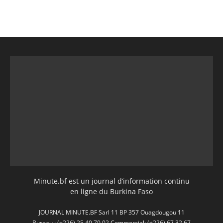
Minute.bf est un journal d’information continu
en ligne du Burkina Faso
JOURNAL MINUTE.BF Sarl 11 BP 357 Ouagdougou 11
Bureau : (+226) 25 40 70 02 Commercial: (+226) 67 32 67