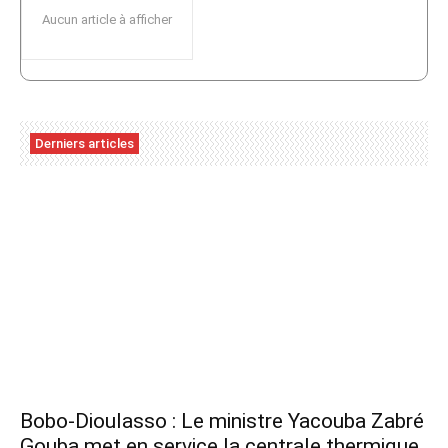
Aucun article à afficher
Derniers articles
Bobo-Dioulasso : Le ministre Yacouba Zabré
Gouba met en service la centrale thermique