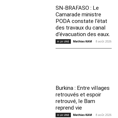
SN-BRAFASO : Le
Camarade ministre
PODA constate l’état
des travaux du canal
d’évacuation des eaux.
Mathias KAM
-
8 août 2026
A LA UNE
Burkina : Entre villages
retrouvés et espoir
retrouvé, le Bam
reprend vie
Mathias KAM
-
8 août 2026
A LA UNE