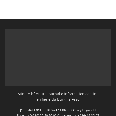
Minute.bf est un journal d’information continu
en ligne du Burkina Faso
JOURNAL MINUTE.BF Sarl 11 BP 357 Ouagdougou 11
Bureau : (+226) 25 40 70 02 Commercial: (+226) 67 32 67