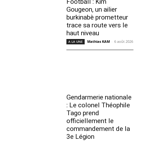
Football : Kim
Gougeon, un ailier
burkinabè prometteur
trace sa route vers le
haut niveau
Mathias KAM
-
6 août 2026
A LA UNE
Gendarmerie nationale
: Le colonel Théophile
Tago prend
officiellement le
commandement de la
3e Légion