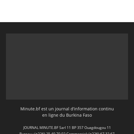
Minute.bf est un journal d’information continu
en ligne du Burkina Faso
JOURNAL MINUTE.BF Sarl 11 BP 357 Ouagdougou 11
Bureau : (+226) 25 40 70 02 Commercial: (+226) 67 32 67