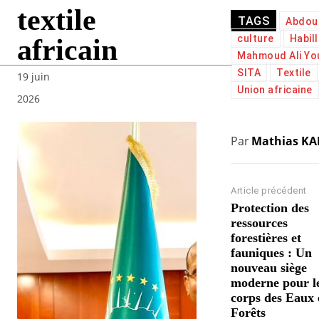
textile
TAGS
Abdou
culture
Habil
africain
Mahmoud Ali Yo
SITA
Textile
19 juin
Union africaine
2026
Par
Mathias K
Article précédent
Protection des
ressources
forestières et
fauniques : Un
nouveau siège
moderne pour l
corps des Eaux 
Forêts