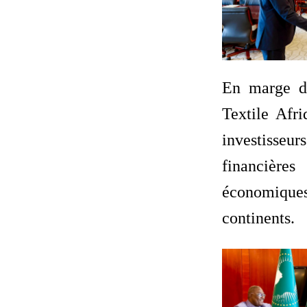
En marge d
Textile Afr
investisse
financiè
économi
continents.