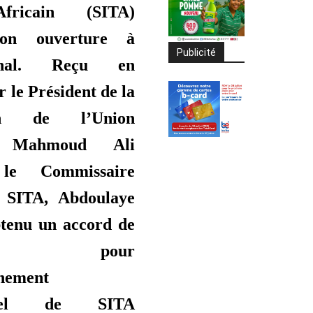
Africain (SITA)
son ouverture à
Publicité
tional. Reçu en
 le Président de la
on de l’Union
e, Mahmoud Ali
 le Commissaire
 SITA, Abdoulaye
btenu un accord de
ipe pour
nement
ionnel de SITA