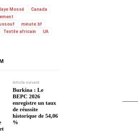
laye Mossé
Canada
lement
ussouf
minute.bf
Textile africain
UA
AM
Article suivant
Burkina : Le
BEPC 2026
enregistre un taux
de réussite
historique de 54,06
e
%
et