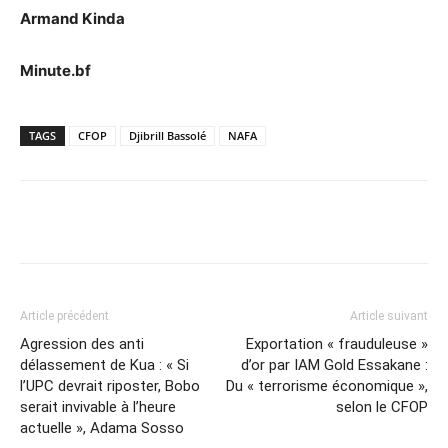
Armand Kinda
Minute.bf
TAGS
CFOP
Djibrill Bassolé
NAFA
Article précédent
Article suivant
Agression des anti
Exportation « frauduleuse »
délassement de Kua : « Si
d’or par IAM Gold Essakane :
l’UPC devrait riposter, Bobo
Du « terrorisme économique »,
serait invivable à l’heure
selon le CFOP
actuelle », Adama Sosso