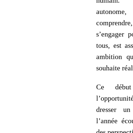
humain. 
autonom
comprendre
s’engager p
tous, est a
ambition q
souhaite réal
Ce début
l’opportuni
dresser un
l’année éco
des perspecti