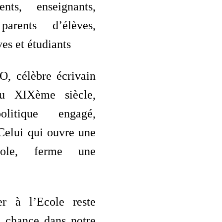
ments, enseignants,
 parents d’élèves,
ves et étudiants
, célèbre écrivain
u XIXème siècle,
litique engagé,
 Celui qui ouvre une
cole, ferme une
er à l’Ecole reste
e chance dans notre