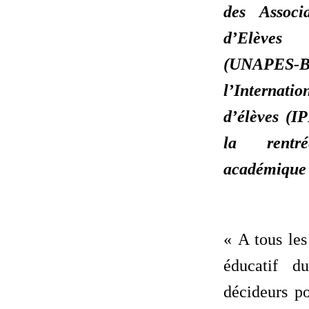
des Associ
d’Elève
(UNAPE
l’Internat
d’élèves (IP
la rentr
académique 
« A tous les
éducatif d
décideurs po