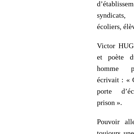
d’établisse
syndicats,
écoliers, élè
Victor HUGO
et poète d
homme po
écrivait : «
porte d’é
prison ».
Pouvoir all
toujours un