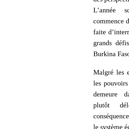
L’année sc
commence d
faite d’inte
grands défi
Burkina Fas
Malgré les e
les pouvoirs
demeure da
plutôt dé
conséquence
le système é