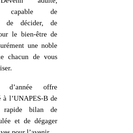
Devenir adulte,
e, capable de
, de décider, de
our le bien-être de
ssurément une noble
ue chacun de vous
iser.
 d’année offre
té à l’UNAPES-B de
 rapide bilan de
ulée et de dégager
ves pour l’avenir.