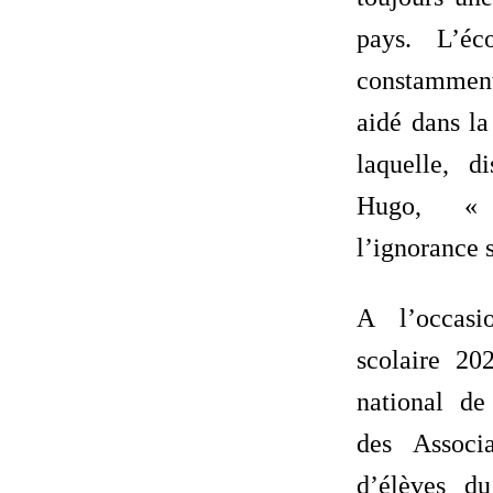
pays. L’éc
constamme
aidé dans la
laquelle, d
Hugo, «
l’ignorance s
A l’occasi
scolaire 20
national de
des Associ
d’élèves du