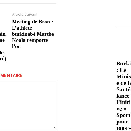
Article suivant
Meeting de Bron :
L’athlète
ain
burkinabè Marthe
une
Koala remporte
l’or
Me
ré)
Burk
: Le
MMENTAIRE
Minis
e de l
Santé
lance
l’init
ve «
Sport
pour
tous 