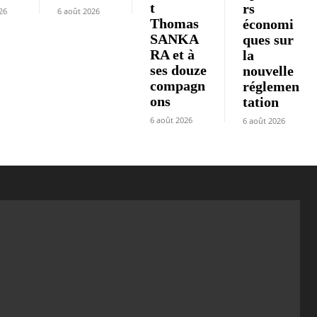
t
rs
26
6 août 2026
Thomas
économi
SANKA
ques sur
RA et à
la
ses douze
nouvelle
compagn
réglemen
ons
tation
6 août 2026
6 août 2026