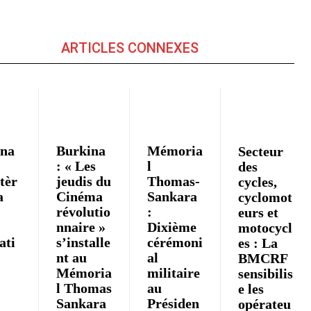
ARTICLES CONNEXES
ina
Burkina
Mémoria
Secteur
: « Les
l
des
tèr
jeudis du
Thomas-
cycles,
a
Cinéma
Sankara
cyclomot
révolutio
:
eurs et
nnaire »
Dixième
motocycl
iati
s’installe
cérémoni
es : La
nt au
al
BMCRF
Mémoria
militaire
sensibilis
l Thomas
au
e les
»
Sankara
Présiden
opérateu