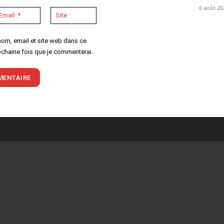
6 août 20
Email
Site
:*
:
nom, email et site web dans ce
ochaine fois que je commenterai.