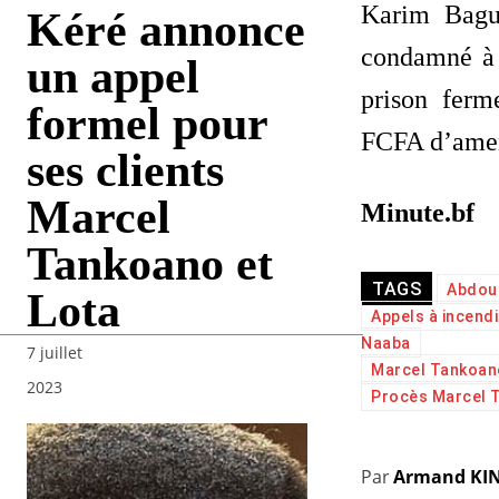
Karim Bagu
Kéré annonce
condamné à 
un appel
prison ferm
formel pour
FCFA d’ame
ses clients
Marcel
Minute.bf
Tankoano et
TAGS
Abdoul
Lota
Appels à incend
Naaba
7 juillet
Marcel Tankoan
2023
Procès Marcel 
Par
Armand KI