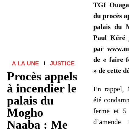
TGI Ouaga1
du procès ap
palais du
Paul Kéré 
par www.mi
de « faire 
A LA UNE
JUSTICE
» de cette dé
Procès appels
à incendier le
En rappel,
palais du
été condamn
Mogho
ferme et 5
Naaba : Me
d’amende 