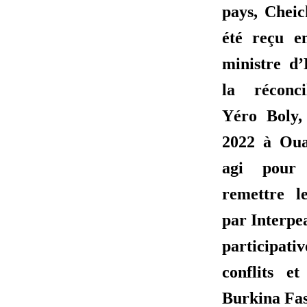
pays, Chei
été reçu e
ministre d
la réconci
Yéro
Boly,
2022 à Oua
agi pour
remettre l
par Interpe
participati
conflits e
Burkina Fas