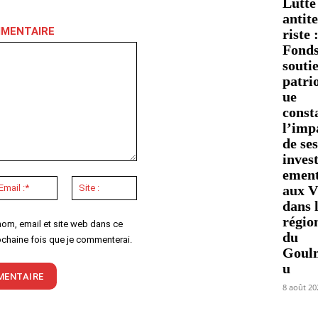
Lutte
antit
MMENTAIRE
riste 
Fonds
souti
patri
ue
const
l’imp
de ses
invest
emen
Email
Site
aux 
:*
:
dans 
régio
nom, email et site web dans ce
du
ochaine fois que je commenterai.
Goul
u
8 août 20