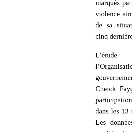
marqués par
violence ain
de sa situat
cinq dernièr
L’étud
l’Organ
gouverneme
Cheick Fay
participati
dans les 13 
Les donnée