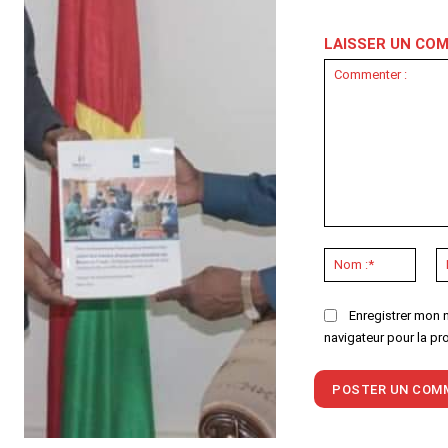
LAISSER UN CO
Commenter
:
Nom
:*
Enregistrer mon 
navigateur pour la pr