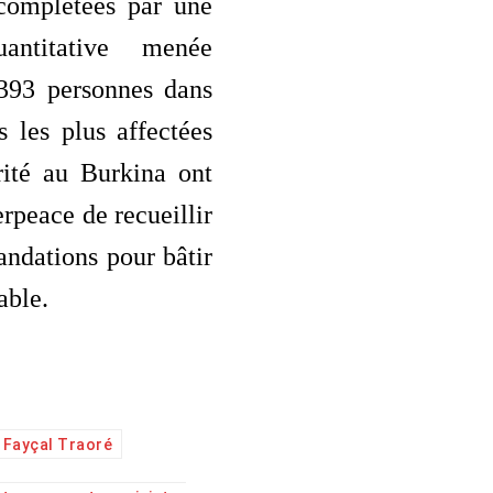
 complétées par une
antitative menée
393 personnes dans
s les plus affectées
rité au Burkina ont
erpeace de recueillir
ndations pour bâtir
able.
 Fayçal Traoré