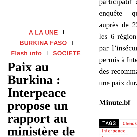
participatif
enquête qu
auprès de 2
A LA UNE
les 6 région
BURKINA FASO
par l’insécu
Flash info
SOCIETE
permis à Int
Paix au
des recomma
Burkina :
une paix dur
Interpeace
propose un
Minute.bf
rapport au
TAGS
Cheick
ministère de
Interpeace