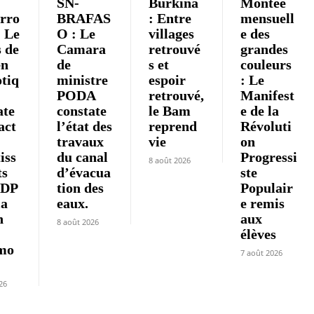
SN-
Burkina
Montée
erro
BRAFAS
: Entre
mensuell
: Le
O : Le
villages
e des
 de
Camara
retrouvé
grandes
en
de
s et
couleurs
otiq
ministre
espoir
: Le
PODA
retrouvé,
Manifest
ate
constate
le Bam
e de la
act
l’état des
reprend
Révoluti
travaux
vie
on
iss
du canal
Progressi
8 août 2026
ts
d’évacua
ste
VDP
tion des
Populair
la
eaux.
e remis
n
aux
8 août 2026
élèves
mo
7 août 2026
26