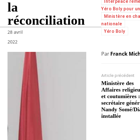
Interpeace reme
la
Yéro Boly pour un
réconciliation
Ministère en cha
nationale
Yéro Boly
28 avril
2022
Par
Franck Mich
Article précédent
Ministère des
Affaires religie
et coutumières 
secrétaire génér
Nandy Somé/Dia
installée