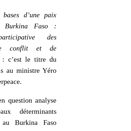
s bases d’une paix
u Burkina Faso :
articipative des
de conflit et de
»
: c’est le titre du
is au ministre Yéro
erpeace.
en question analyse
paux déterminants
ls au Burkina Faso