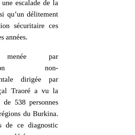
 une escalade de la
si qu’un délitement
ion sécuritaire ces
es années.
e menée par
isation non-
ntale dirigée par
çal Traoré a vu la
on de 538 personnes
régions du Burkina.
s de ce diagnostic