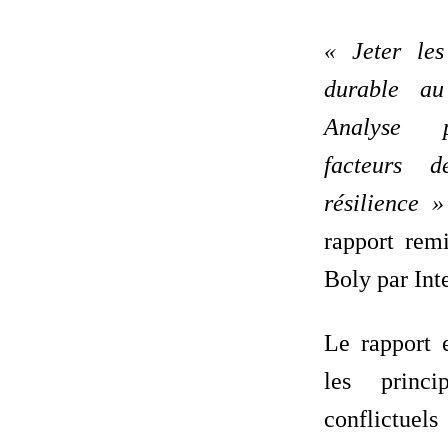
« Jeter le
durable a
Analyse p
facteurs 
résilience 
rapport rem
Boly par Int
Le rapport 
les princi
conflictue