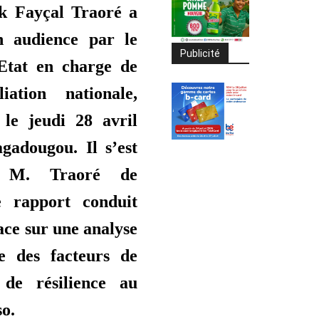
ck Fayçal Traoré a
n audience par le
Publicité
’Etat en charge de
liation nationale,
 le jeudi 28 avril
gadougou. Il s’est
 M. Traoré de
e rapport conduit
ace sur une analyse
ve des facteurs de
t de résilience au
o.