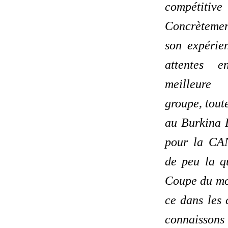
compétitiv
Concrètement
son expérie
attentes e
meilleure
groupe, tout
au Burkina F
pour la CA
de peu la qu
Coupe du mo
ce dans les 
connaissons