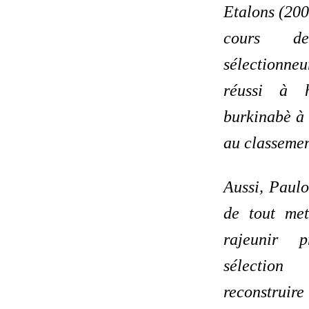
Etalons (200
cours d
sélectionn
réussi à h
burkinabè à 
au classeme
Aussi, Paulo
de tout me
rajeunir p
sélectio
reconstr