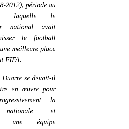
8-2012), période au
e laquelle le
eur national avait
isser le football
une meilleure place
nt FIFA.
 Duarte se devait-il
ttre en œuvre pour
rogressivement la
n nationale et
uire une équipe