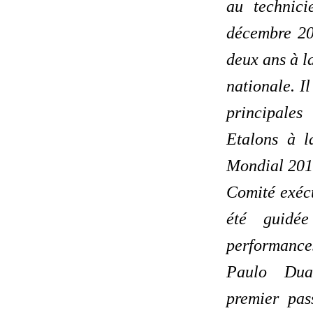
au technici
décembre 20
deux ans à la
nationale. I
principale
Etalons à 
Mondial 2018
Comité exécu
été guidé
performance
Paulo Dua
premier pas