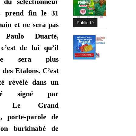
 du sélectionneur
s prend fin le 31
Publicité
hain et ne sera pas
. Paulo Duarté,
c’est de lui qu’il
 ne sera plus
 des Etalons. C’est
té révélé dans un
qué signé par
re Le Grand
porte-parole de
ion burkinabè de