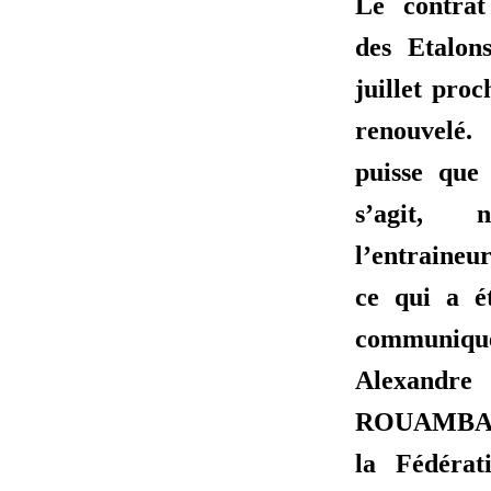
Le contrat
des Etalon
juillet proc
renouvelé
puisse que 
s’agit,
l’entraineur
ce qui a é
communi
Alexand
ROUAMBA, 
la Fédérat