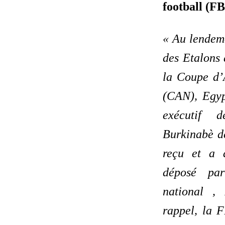
football (FB
« Au lendema
des Etalons 
la Coupe d’
(CAN), Egyp
exécutif 
Burkinabè d
reçu et a 
déposé par
national ,
rappel, la F