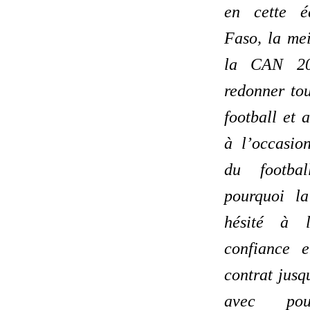
en cette é
Faso, la mei
la CAN 20
redonner tou
football et 
à l’occasio
du footbal
pourquoi l
hésité à l
confiance 
contrat jusq
avec pou