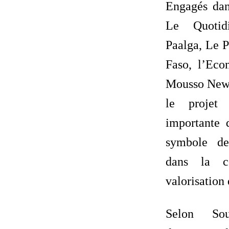
Engagés dan
Le Quotidi
Paalga, Le P
Faso, l’Eco
Mousso News
le projet 
importante 
symbole de
dans la co
valorisation
Selon Sou