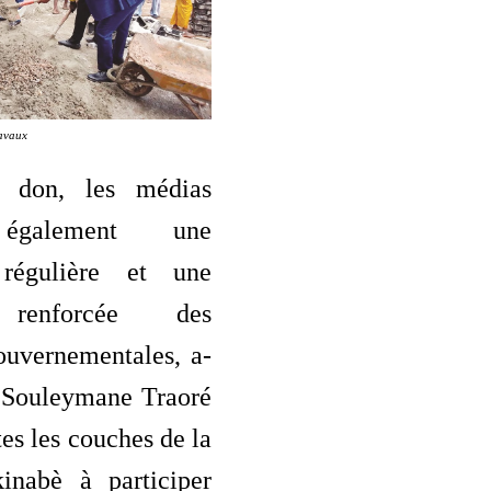
ravaux
 don, les médias
 également une
 régulière et une
é renforcée des
gouvernementales, a-
. Souleymane Traoré
tes les couches de la
kinabè à participer