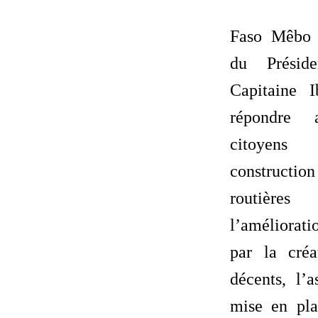
Faso Mêbo 
du Présid
Capitaine 
répondre
citoyens
constructio
routière
l’améliorat
par la cré
décents, l’a
mise en pla