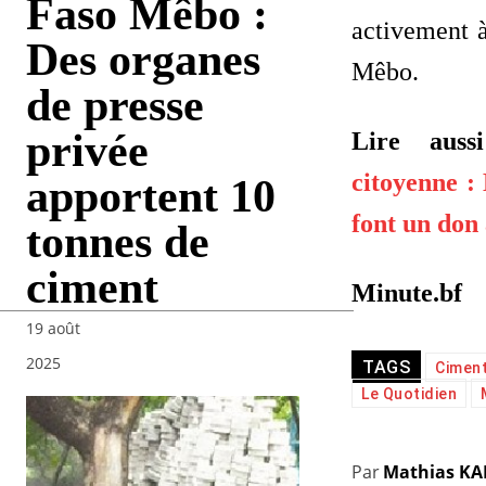
Faso Mêbo :
activement à
Des organes
Mêbo.
de presse
privée
Lire aus
citoyenne :
apportent 10
font un don
tonnes de
ciment
Minute.bf
19 août
2025
TAGS
Cimen
Le Quotidien
Par
Mathias K