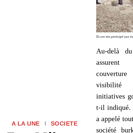
Ils ont mis participé aux t
Au-delà du
assurent
couverture
visibilit
initiatives 
t-il indiqué
a appelé tou
A LA UNE
SOCIETE
société bur