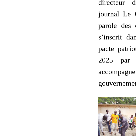
directeur 
journal Le 
parole des 
s’inscrit da
pacte patri
2025 par 
accompag
gouvernemen