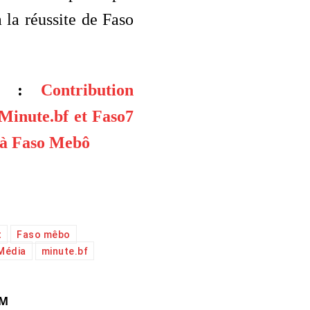
 la réussite de Faso
si :
Contribution
 Minute.bf et Faso7
 à Faso Mebô
t
Faso mêbo
Média
minute.bf
AM