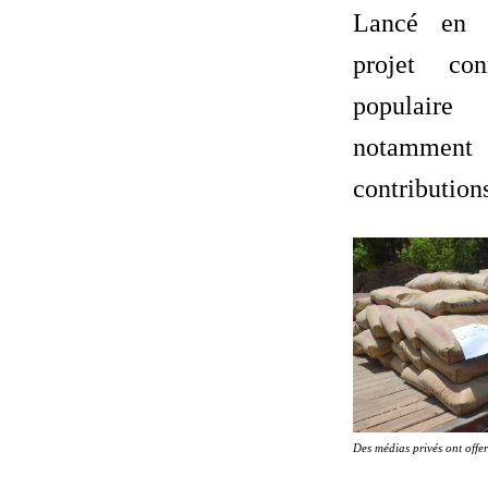
Lancé en 
projet co
populair
notamm
contributions
Des médias privés ont offe