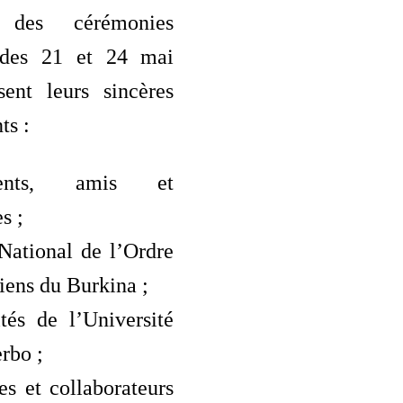
 des cérémonies
 des 21 et 24 mai
sent leurs sincères
ts :
ents, amis et
s ;
National de l’Ordre
ens du Burkina ;
és de l’Université
rbo ;
s et collaborateurs