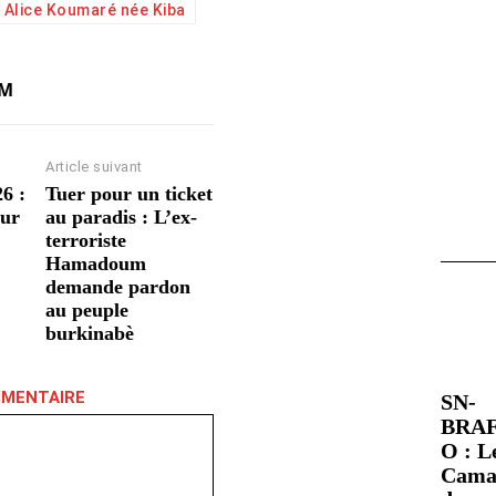
Alice Koumaré née Kiba
AM
Article suivant
6 :
Tuer pour un ticket
our
au paradis : L’ex-
terroriste
Hamadoum
demande pardon
au peuple
burkinabè
MMENTAIRE
SN-
BRA
O : L
Cama