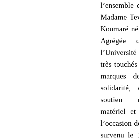
l’ensemble 
Madame Tew
Koumaré née
Agrégée 
l’Universit
très touchés
marques d
solidarité,
soutien m
matériel et
l’occasion d
survenu le 