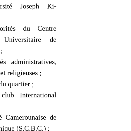
rsité Joseph Ki-
rités du Centre
r Universitaire de
;
és administratives,
t religieuses ;
du quartier ;
club International
té Camerounaise de
nique (S.C.B.C.) ;