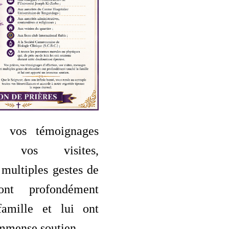
s, vos témoignages
on, vos visites,
multiples gestes de
ont profondément
famille et lui ont
mmense soutien.