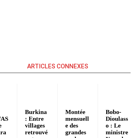
ARTICLES CONNEXES
Burkina
Montée
Bobo-
FAS
: Entre
mensuell
Dioulass
e
villages
e des
o : Le
ra
retrouvé
grandes
ministre