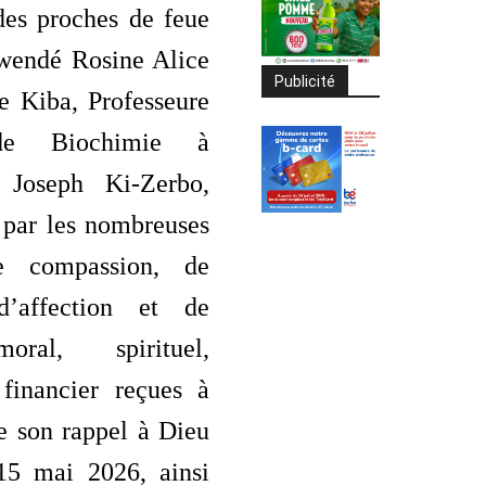
des proches de feue
endé Rosine Alice
Publicité
 Kiba, Professeure
de Biochimie à
é Joseph Ki-Zerbo,
 par les nombreuses
e compassion, de
 d’affection et de
oral, spirituel,
 financier reçues à
e son rappel à Dieu
15 mai 2026, ainsi