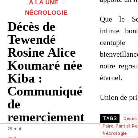
A LA UNE
NÉCROLOGIE
Que le Se
Décès de
infinie bo
Tewendé
centupl
Rosine Alice
bienveilla
Koumaré née
notre regret
Kiba :
éternel.
Communiqué
Union de pri
de
remerciement
TAGS
Décès
Faire-Part et R
29 mai
Nécrologie