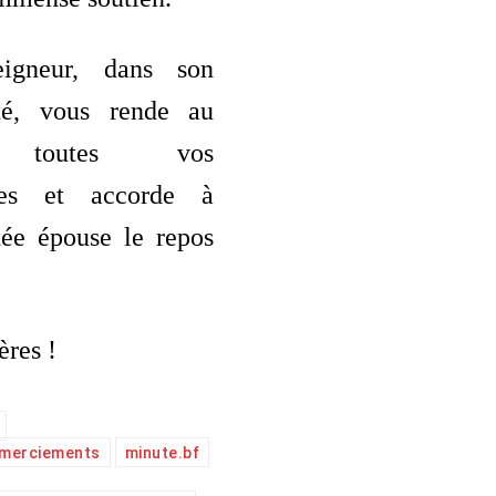
igneur, dans son
nté, vous rende au
e toutes vos
nces et accorde à
tée épouse le repos
ères !
emerciements
minute.bf