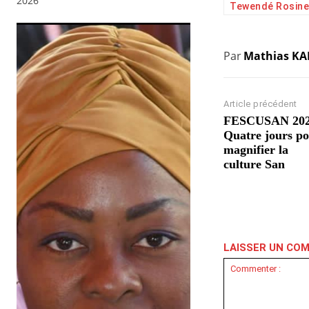
2026
Tewendé Rosine 
Par
Mathias K
Article précédent
FESCUSAN 202
Quatre jours p
magnifier la
culture San
LAISSER UN CO