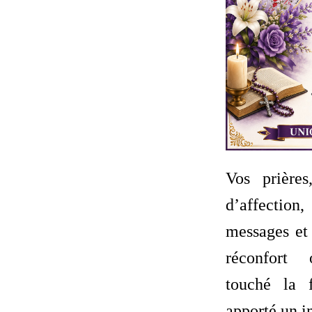
Vos prière
d’affecti
messages et 
réconfort 
touché la 
apporté un i