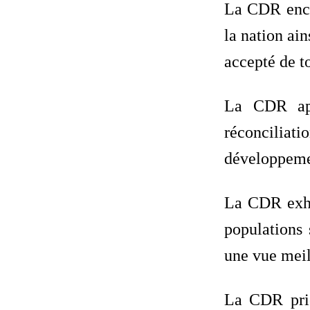
La CDR enco
la nation ain
accepté de t
La CDR app
réconciliati
développeme
La CDR exhor
populations 
une vue meil
La CDR prie