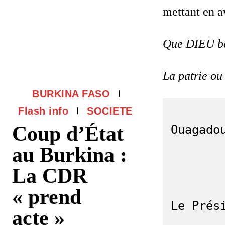
mettant en av
Que DIEU bé
La patrie ou
BURKINA FASO
Flash info
SOCIETE
Coup d’État
Ouagado
au Burkina :
La CDR
« prend
Le Prési
acte »