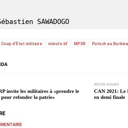
Sébastien SAWADOGO
Coup d'État militaire
minute.bf
MPSR
Putsch au Burkina
NDA
Article suivant
 invite les militaires à «prendre le
CAN 2021: Le Bu
 pour refonder la patrie»
en demi finale
RE
MMENTAIRE