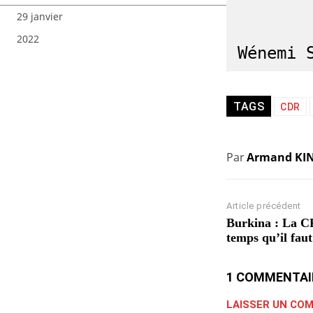
29 janvier
2022
Wénemi 
TAGS
CDR
Par
Armand KI
Article précédent
Burkina : La CRP
temps qu’il faut
1 COMMENTAI
LAISSER UN CO