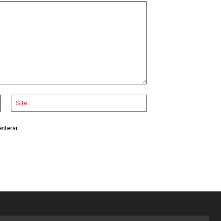
Email
Site
:*
:
nterai.