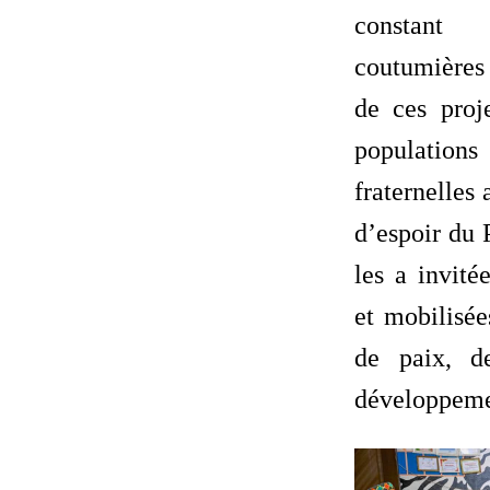
constant
coutumières 
de ces proj
population
fraternelles
d’espoir du 
les a invité
et mobilisée
de paix, d
développeme