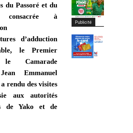
es du Passoré et du
, consacrée à
Publicité
ion
ctures d’adduction
able, le Premier
, le Camarade
 Jean Emmanuel
a rendu des visites
sie aux autorités
es de Yako et de