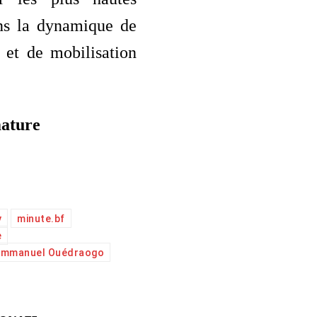
ans la dynamique de
 et de mobilisation
ature
y
minute.bf
e
Emmanuel Ouédraogo