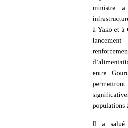
ministre a
infrastructu
à Yako et à 
lancement
renforce
d’alimentat
entre Gour
permettr
significati
populations 
Il a salué