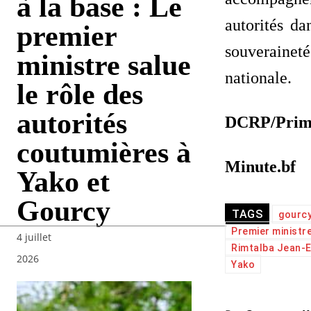
à la base : Le
autorités d
premier
souveraineté
ministre salue
nationale.
le rôle des
autorités
DCRP/Prim
coutumières à
Minute.bf
Yako et
Gourcy
TAGS
gourc
Premier ministr
4 juillet
Rimtalba Jean-
2026
Yako