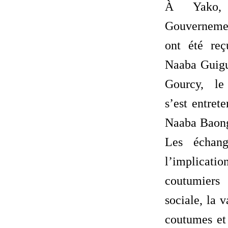
À Yako,
Gouvernemen
ont été re
Naaba Guigu
Gourcy, le
s’est entret
Naaba Baong
Les échang
l’implicati
coutumiers
sociale, la v
coutumes et 