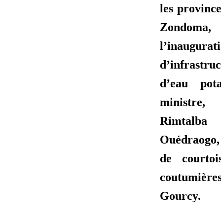
les provinc
Zondoma
l’inaugurat
d’infrastru
d’eau pot
ministre
Rimtalba
Ouédraogo, 
de courtoi
coutumièr
Gourcy.