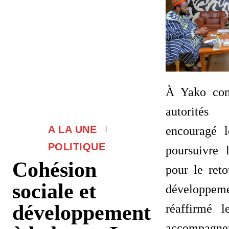
À Yako com
autorités
A LA UNE
encouragé 
POLITIQUE
poursuivre 
Cohésion
pour le reto
sociale et
développe
développement
réaffirmé l
accompagne