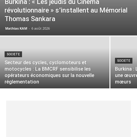
Burkina : « Les jeudis du Cinéma
révolutionnaire » s’installent au Mémorial
Thomas Sankara
Mathias KAM
-
6 août 2026
SOCIETE
SOCIETE
Secteur des cycles, cyclomoteurs et
motocycles : La BMCRF sensibilise les
Burkina :
opérateurs économiques sur la nouvelle
une œuvre
réglementation
mœurs