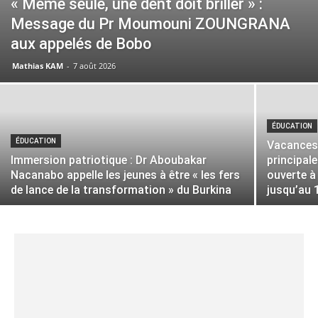
« Même seule, une dent doit briller » :
Message du Pr Moumouni ZOUNGRANA
aux appelés de Bobo
Mathias KAM
-
7 août 2026
ÉDUCATION
ÉDUCATION
Vacances u
Immersion patriotique : Dr Aboubakar
principal
Nacanabo appelle les jeunes à être « les fers
ouverte à
de lance de la transformation » du Burkina
jusqu’au 