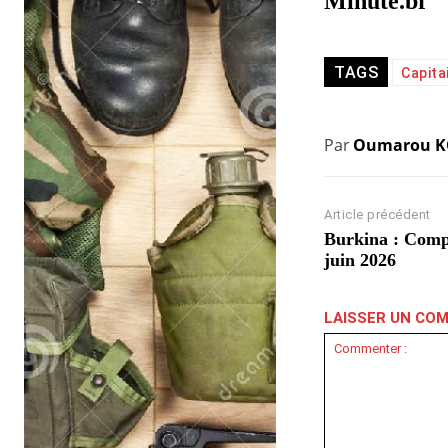
Minute.bf
TAGS
Capita
Par
Oumarou 
Article précédent
Burkina : Compt
juin 2026
LAISSER UN CO