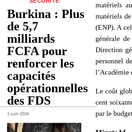
SECURITE
matériels a
Burkina : Plus
matériels de
de 5,7
(ENP). A cel
milliards
générale de 
FCFA pour
Direction gé
renforcer les
personnel de
l’Académie d
capacités
opérationnelles
Le coût globa
des FDS
cent soixant
par le budget
5 juin 2026