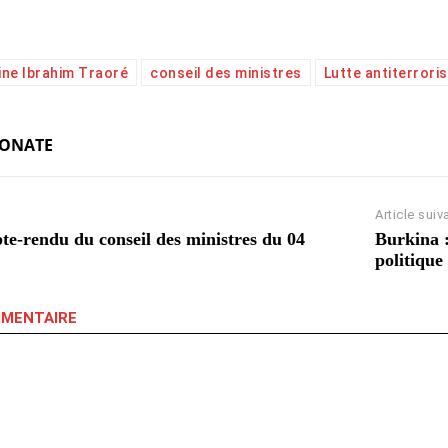
ine Ibrahim Traoré
conseil des ministres
Lutte antiterrori
KONATE
Article suiv
e-rendu du conseil des ministres du 04
Burkina 
politique
MMENTAIRE