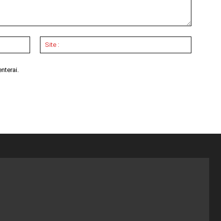
Email
Site
:*
:
nterai.