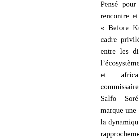
Pensé pour
rencontre e
« Before K
cadre privi
entre les di
l’écosystème
et afric
commissaire
Salfo Soré
marque une 
la dynamique
rapproche