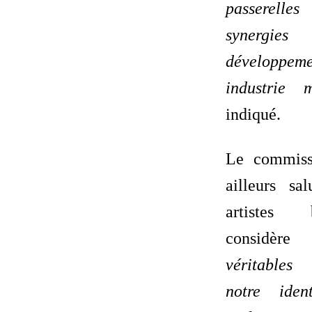
passerelle
synergies
développ
industrie 
indiqué.
Le commiss
ailleurs sa
artistes 
considè
véritables
notre iden