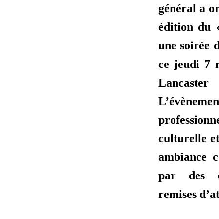
général a o
édition du
une soirée 
ce jeudi 7 
Lancaste
L’évènement
professionn
culturelle e
ambiance c
par des 
remises d’at