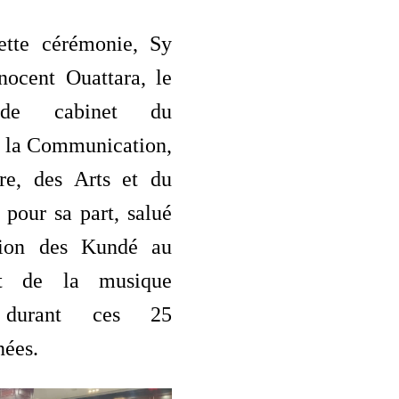
ette cérémonie, Sy
nocent Ouattara, le
r de cabinet du
e la Communication,
re, des Arts et du
 pour sa part, salué
ution des Kundé au
nt de la musique
è durant ces 25
nées.