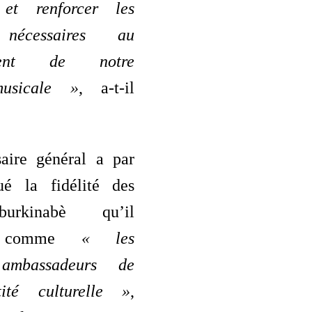
s et renforcer les
 nécessaires au
ement de notre
musicale »
, a-t-il
aire général a par
lué la fidélité des
burkinabè qu’il
re comme
« les
 ambassadeurs de
tité culturelle »
,