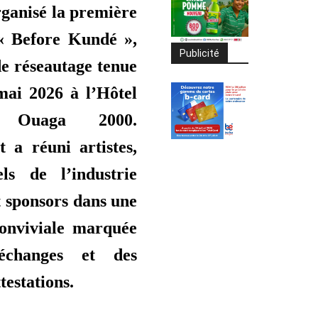
rganisé la première
 « Before Kundé »,
Publicité
de réseautage tenue
mai 2026 à l’Hôtel
r Ouaga 2000.
 a réuni artistes,
els de l’industrie
t sponsors dans une
onviviale marquée
échanges et des
testations.