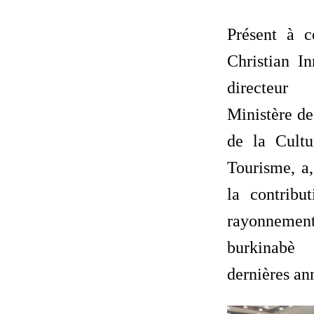
Présent à c
Christian In
directeu
Ministère d
de la Cultu
Tourisme, a,
la contrib
rayonneme
burkinab
dernières an