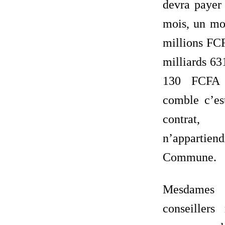
devra payer
mois, un mo
millions FCF
milliards 63
130 FCFA
comble c’es
contrat,
n’apparti
Commune.
Mesdames 
conseiller