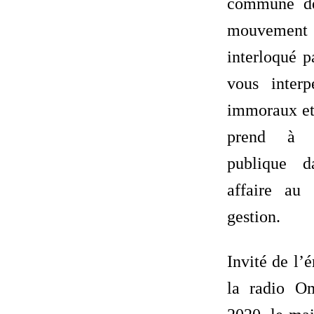
commune de
mouvement 
interloqué p
vous interp
immoraux et 
prend à t
publique d
affaire au
gestion.
Invité de l’
la radio O