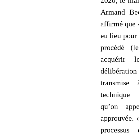
2020, le ma
Armand Beo
affirmé que 
eu lieu pour 
procédé (le
acquérir l
délibérati
transmise
technique 
qu’on app
approuvée. »
processus d