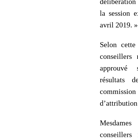
délibération
la session e
avril 2019. »
Selon cette 
conseillers
approuvé 
résultats 
commiss
d’attributio
Mesdames 
conseiller