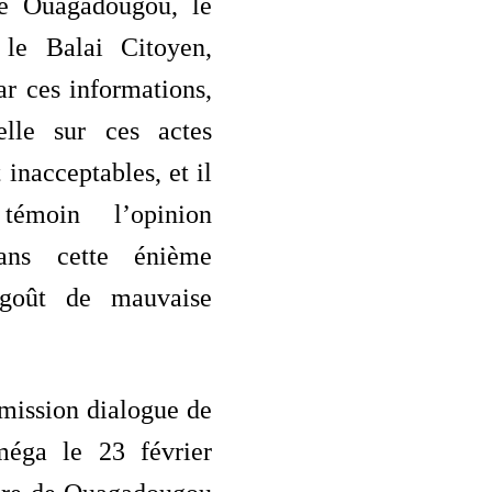
 Ouagadougou, le
le Balai Citoyen,
ar ces informations,
elle sur ces actes
inacceptables, et il
émoin l’opinion
ans cette énième
 goût de mauvaise
émission dialogue de
méga le 23 février