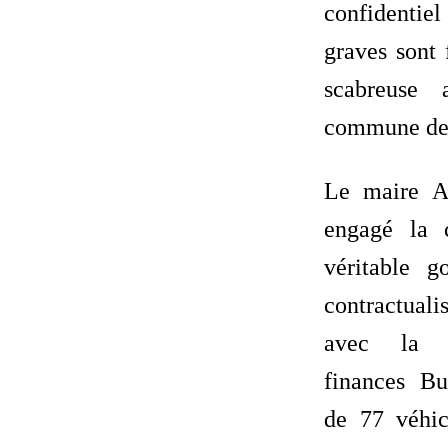
confidentiel
graves sont 
scabreuse
commune de
Le maire A
engagé la
véritable g
contractuali
avec la 
finances Bur
de 77 véhi