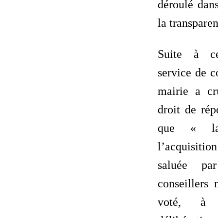
déroulé dans
la transparen
Suite à ce
service de 
mairie a c
droit de ré
que « la
l’acquisitio
saluée pa
conseillers
voté, à 