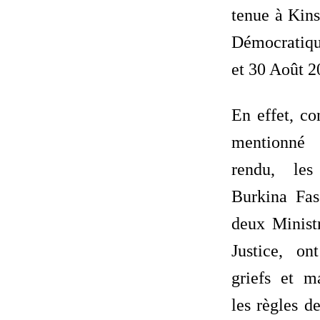
tenue à Kin
Démocratiqu
et 30 Août 2
En effet, co
mentionné
rendu, les
Burkina Fas
deux Minist
Justice, on
griefs et m
les règles d