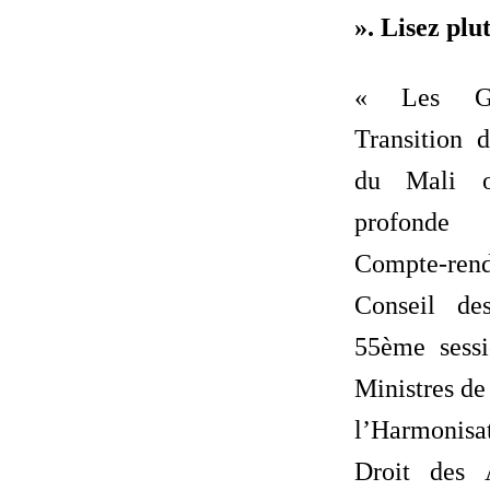
». Lisez plut
« Les Go
Transition 
du Mali 
profonde 
Compte-rend
Conseil de
55ème sess
Ministres de
l’Harmonisa
Droit des 