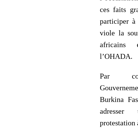
ces faits gr
participer 
viole la sou
africains 
l’OHADA.
Par con
Gouvernemen
Burkina Fa
adresser
protestatio