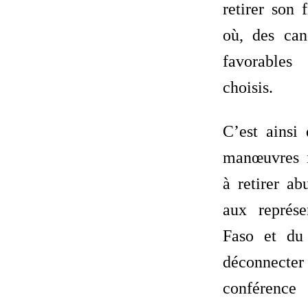
retirer son 
où, des can
favorables
choisis.
C’est ainsi
manœuvres il
à retirer ab
aux représ
Faso et d
déconnecter 
conféren