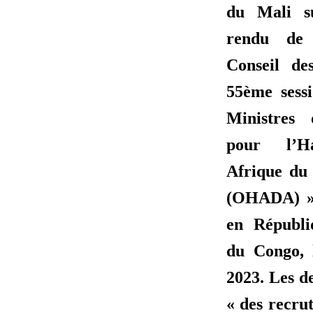
du Mali s
rendu de
Conseil de
55ème sess
Ministres 
pour l’H
Afrique du 
(OHADA) » 
en Républi
du Congo, 
2023. Les d
« des recru