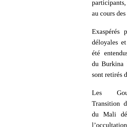
participants
au cours des
Exaspérés 
déloyales et
été entendus
du Burkina 
sont retirés d
Les Gou
Transition 
du Mali dén
l’occultati